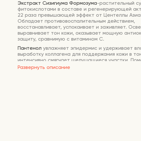
Экстракт Сизигиума Формозума
-растительный с
фитокислотами в составе и регенерирующей акт
22 раза превышающей эффект от Центеллы Азиа
Обладает противовоспалительным действием,
восстанавливает, успокаивает и заживляет. Осве
выравнивает тон кожи, оказывает мощную антио
защиту, сравнимую с витамином С.
Пантенол
увлажняет эпидермис и удерживает вла
выработку коллагена для поддержания кожи в тон
интенсивно смягчает шелушащиеся участки. Пом
избавиться от ожогов, ранок и небольших морщин
Развернуть описание
воспаления, прыщи проходят быстрее за счет
противовоспалительного свойства Пантенола, к
проникает глубоко в эпидермис и подавляет раз
микробов.
Аллантоин
способствует заживлению и восстано
при повреждениях, оберегает от негативного де
свободных радикалов, и замедляет появление м
Способ применения:
после очищения, нанесите 
количество тонера на ватный диск или ладонь, 
лица круговыми движениями. Затем продолжайте 