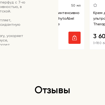
уперфуд с 7-ю
50 мл
ивностью, в
тской.
Сыворотка для лица интенсивно
Крем 
увлажняющая TheraphytoAbel
ультр
тляет,
Relaxa Repair Ampoule
Thera
ксидантную
Cream
4 290
3 6
гу, ускоряет
₽
усе,
(+214 бонусов)
(+180 
огает
. Лечит акне,
оторый
множение
влению кожи
йствия
орщин.
Отзывы
небольшое
протрите кожу
уход.