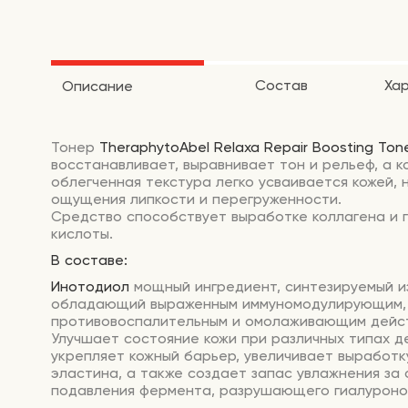
Состав
Ха
Описание
Тонер
TheraphytoAbel Relaxa Repair Boosting Ton
восстанавливает, выравнивает тон и рельеф, а 
облегченная текстура легко усваивается кожей, 
ощущения липкости и перегруженности.
Средство способствует выработке коллагена и 
кислоты.
В составе:
Инотодиол
мощный ингредиент, синтезируемый из
обладающий выраженным иммуномодулирующим,
противовоспалительным и омолаживающим дейс
Улучшает состояние кожи при различных типах д
укрепляет кожный барьер, увеличивает выработк
эластина, а также создает запас увлажнения за 
подавления фермента, разрушающего гиалуроно