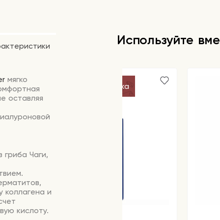
Используйте вме
рактеристики
er
мягко
Бесплатная доставка
комфортная
не оставляя
гиалуроновой
 гриба Чаги,
твием.
ерматитов,
у коллагена и
счет
вую кислоту.