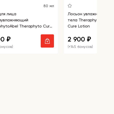
80 мл
для лица
Лосьон увлажняющий д
аувлажняющий
тела TheraphytoAbel T
phytoAbel Theraphyto Cure
Cure Lotion
00
2 900
₽
₽
бонусов)
(+145 бонусов)