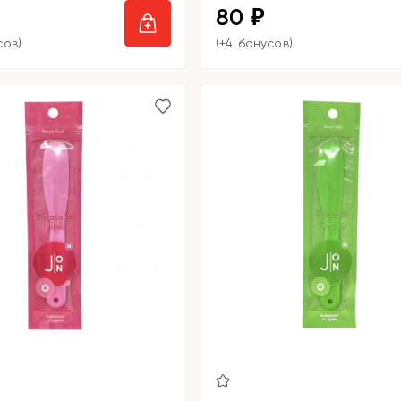
80
₽
сов)
(+4 бонусов)