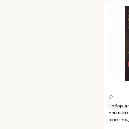
Набор д
альгинат
шпатель,