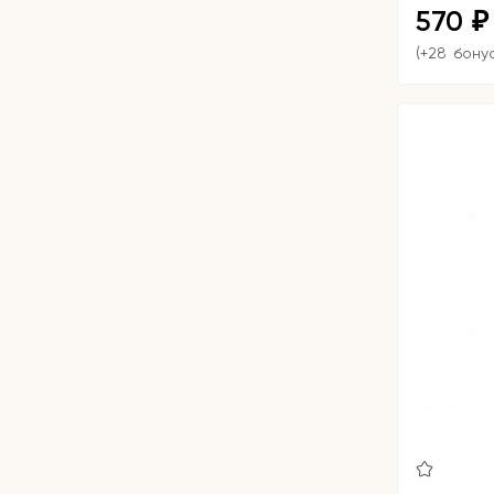
570
₽
(+28 бону