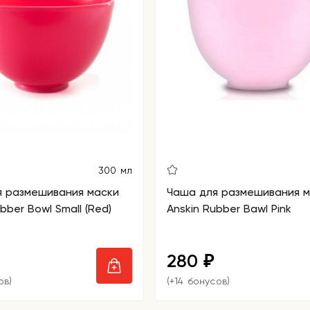
300 мл
я размешивания маски
Чаша для размешивания м
bber Bowl Small (Red)
Anskin Rubber Bawl Pink
280
₽
ов)
(+14 бонусов)