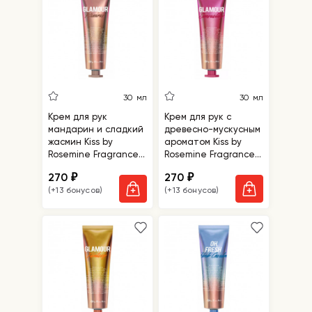
30 мл
30 мл
Крем для рук
Крем для рук с
мандарин и сладкий
древесно-мускусным
жасмин Kiss by
ароматом Kiss by
Rosemine Fragrance
Rosemine Fragrance
Hand Cream-
Hand Cream-
270
270
₽
₽
Glamour Precious
Glamour Sensuality
(+13 бонусов)
(+13 бонусов)