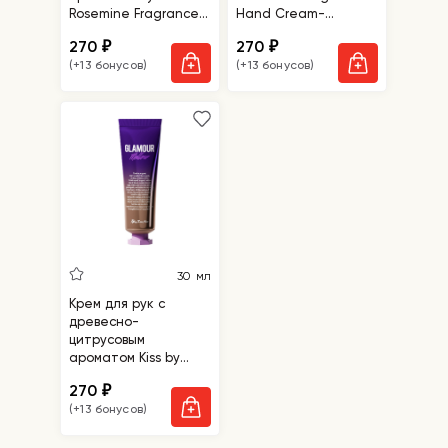
Rosemine Fragrance
Hand Cream-
Hand Cream-Oh,
Glamour Dazzling
270
270
₽
₽
Fresh Forever
(+13 бонусов)
(+13 бонусов)
30 мл
Крем для рук с
древесно-
цитрусовым
ароматом Kiss by
Rosemine Fragrance
270
₽
Hand Cream-
(+13 бонусов)
Glamour Mellow