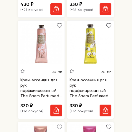
430
330
₽
₽
(+21 бонусов)
(+16 бонусов)
30 мл
30 мл
Крем-эссенция для
Крем-эссенция для
рук
рук
парфюмированный
парфюмированный
The Saem Perfumed
The Saem Perfumed
Hand Essence Cherry
Hand Essence Warm
330
330
₽
₽
Blossom
Cotton
(+16 бонусов)
(+16 бонусов)