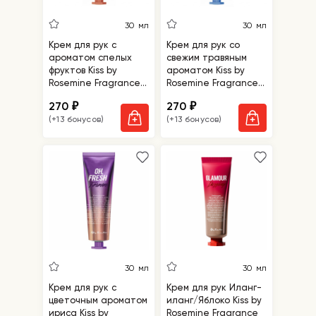
30 мл
30 мл
Крем для рук с
Крем для рук со
ароматом спелых
свежим травяным
фруктов Kiss by
ароматом Kiss by
Rosemine Fragrance
Rosemine Fragrance
Hand Cream-
Hand Cream-Oh,
270
270
₽
₽
Glamour Fantasy
Fresh Herb Garden
(+13 бонусов)
(+13 бонусов)
30 мл
30 мл
Крем для рук с
Крем для рук Иланг-
цветочным ароматом
иланг/Яблоко Kiss by
ириса Kiss by
Rosemine Fragrance