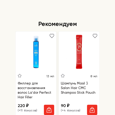
Рекомендуем
5
13 мл
8 мл
Филлер для
Шампунь Masil 3
Салфе
восстановления
Salon Hair CMC
удале
волос La'dor Perfect
Shampoo Stick Pouch
точек 
Hair Filler
Blackh
Mask
220
90
110
₽
₽
₽
(+11 бонусов)
(+4 бонусов)
(+5 бо