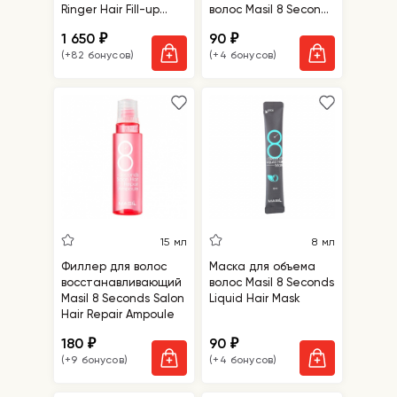
Ringer Hair Fill-up
волос Masil 8 Seconds
Ampoule
Salon Super Mild Hair
1 650
90
₽
₽
Mask
(+82 бонусов)
(+4 бонусов)
15 мл
8 мл
Филлер для волос
Маска для объема
восстанавливающий
волос Masil 8 Seconds
Masil 8 Seconds Salon
Liquid Hair Mask
Hair Repair Ampoule
180
90
₽
₽
(+9 бонусов)
(+4 бонусов)