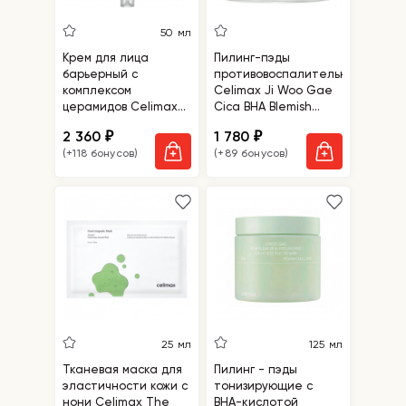
50 мл
Крем для лица
Пилинг-пэды
барьерный с
противовоспалительные
комплексом
Celimax Ji Woo Gae
церамидов Celimax
Cica BHA Blemish
Dual Barrier Skin
Toner Pad
2 360
1 780
₽
₽
Wearable Cream
(+118 бонусов)
(+89 бонусов)
25 мл
125 мл
Тканевая маска для
Пилинг - пэды
эластичности кожи с
тонизирующие с
нони Celimax The
BHA-кислотой