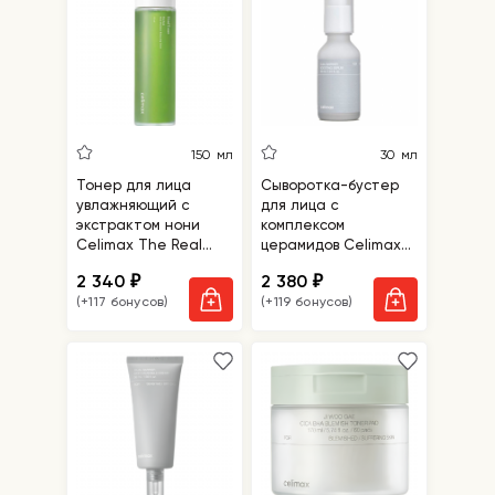
150 мл
30 мл
Тонер для лица
Сыворотка-бустер
увлажняющий с
для лица с
экстрактом нони
комплексом
Celimax The Real
церамидов Celimax
Noni Moisture
Dual Barrier Boosting
2 340
2 380
₽
₽
Balancing Toner
Serum
(+117 бонусов)
(+119 бонусов)