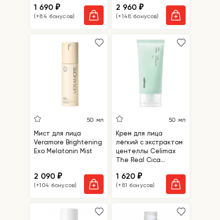
1 690
2 960
₽
₽
(+84 бонусов)
(+148 бонусов)
50 мл
50 мл
Мист для лица
Крем для лица
Veramore Brightening
лёгкий с экстрактом
Exo Melatonin Mist
центеллы Celimax
The Real Cica
Soothing Cream
2 090
1 620
₽
₽
(+104 бонусов)
(+81 бонусов)