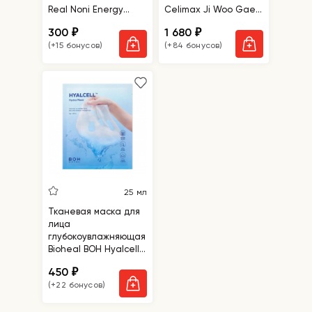
Real Noni Energy
Celimax Ji Woo Gae
Ampoule Mask
Heartleaf BHA
300
1 680
₽
₽
Peelind Pad
(+15 бонусов)
(+84 бонусов)
25 мл
Тканевая маска для
лица
глубокоувлажняющая
Bioheal BOH Hyalcell
Hydra Mask
450
₽
(+22 бонусов)