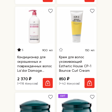
5
900 мл
150 мл
Кондиционер для
Крем для волос
окрашенных и
ухаживающий
поврежденных волос
Esthetic House CP-1
La'dor Damage
Bounce Curl Cream
Protector Acid
2 370
850
₽
₽
Conditioner
(+118 бонусов)
(+42 бонусов)
ХИТ