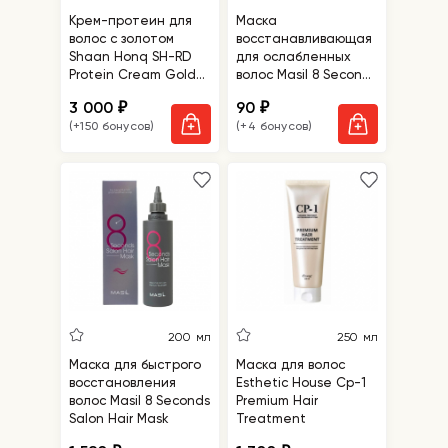
Крем-протеин для
Маска
волос с золотом
восстанавливающая
Shaan Honq SH-RD
для ослабленных
Protein Cream Gold
волос Masil 8 Seconds
Deluxe Edition
Salon Super Mild Hair
3 000
90
₽
₽
Mask
(+150 бонусов)
(+4 бонусов)
200 мл
250 мл
Маска для быстрого
Маска для волос
восстановления
Esthetic House Cp-1
волос Masil 8 Seconds
Premium Hair
Salon Hair Mask
Treatment