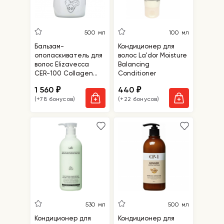
500 мл
100 мл
Бальзам-
Кондиционер для
ополаскиватель для
волос La'dor Moisture
волос Elizavecca
Balancing
CER-100 Collagen
Conditioner
Coating Hair Muscle
1 560
440
₽
₽
Treatment Rinse
(+78 бонусов)
(+22 бонусов)
530 мл
500 мл
Кондиционер для
Кондиционер для