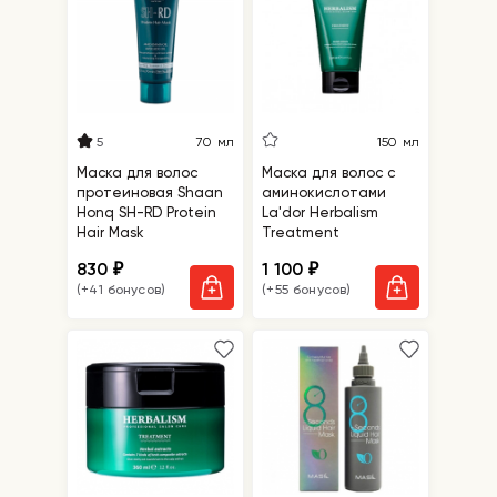
5
70 мл
150 мл
Маска для волос
Маска для волос с
протеиновая Shaan
аминокислотами
Honq SH-RD Protein
La'dor Herbalism
Hair Mask
Treatment
830
1 100
₽
₽
(+41 бонусов)
(+55 бонусов)