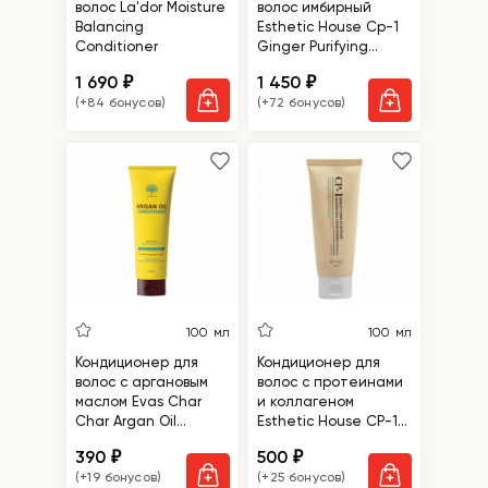
волос La'dor Moisture
волос имбирный
Balancing
Esthetic House Cp-1
Conditioner
Ginger Purifying
Conditioner
1 690
1 450
₽
₽
(+84 бонусов)
(+72 бонусов)
100 мл
100 мл
Кондиционер для
Кондиционер для
волос с аргановым
волос с протеинами
маслом Evas Char
и коллагеном
Char Argan Oil
Esthetic House CP-1
Conditioner
Bright Complex
390
500
₽
₽
Intense Nourishing
(+19 бонусов)
(+25 бонусов)
Conditioner