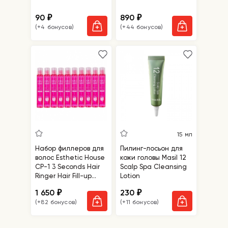
90
890
₽
₽
(+4 бонусов)
(+44 бонусов)
15 мл
Набор филлеров для
Пилинг-лосьон для
волос Esthetic House
кожи головы Masil 12
CP-1 3 Seconds Hair
Scalp Spa Cleansing
Ringer Hair Fill-up
Lotion
Ampoule
1 650
230
₽
₽
(+82 бонусов)
(+11 бонусов)