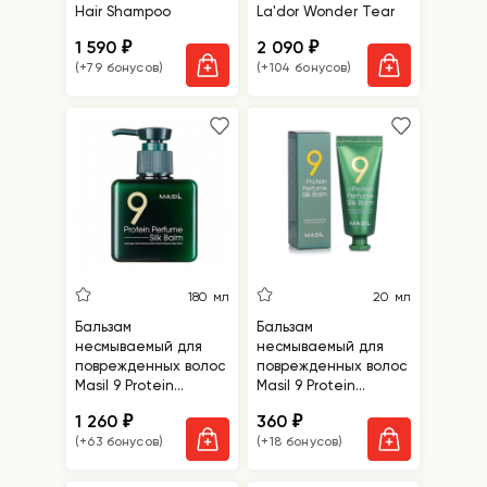
Hair Shampoo
La'dor Wonder Tear
1 590
2 090
₽
₽
(+79 бонусов)
(+104 бонусов)
180 мл
20 мл
Бальзам
Бальзам
несмываемый для
несмываемый для
поврежденных волос
поврежденных волос
Masil 9 Protein
Masil 9 Protein
Perfume Silk Balm
Perfume Silk Balm
1 260
360
₽
₽
(+63 бонусов)
(+18 бонусов)