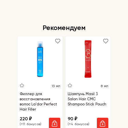
Рекомендуем
5
13 мл
8 мл
Филлер для
Шампунь Masil 3
Салфе
восстановления
Salon Hair CMC
удале
волос La'dor Perfect
Shampoo Stick Pouch
точек 
Hair Filler
Blackh
Mask
220
90
110
₽
₽
₽
(+11 бонусов)
(+4 бонусов)
(+5 бо