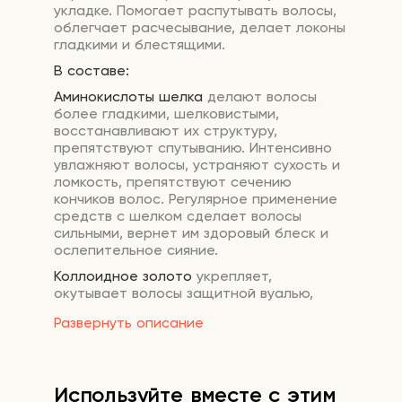
укладке. Помогает распутывать волосы,
облегчает расчесывание, делает локоны
гладкими и блестящими.
В составе:
Аминокислоты шелка
делают волосы
более гладкими, шелковистыми,
восстанавливают их структуру,
препятствуют спутыванию. Интенсивно
увлажняют волосы, устраняют сухость и
ломкость, препятствуют сечению
кончиков волос. Регулярное применение
средств с шелком сделает волосы
сильными, вернет им здоровый блеск и
ослепительное сияние.
Коллоидное золото
укрепляет,
окутывает волосы защитной вуалью,
которая предотвращает повреждение и
Развернуть описание
ломкость.
Морская вода
богата ценными
минералами, кальцием и магнием.
Повышает иммунитет, способствует
Используйте вместе с этим