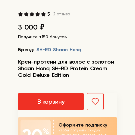
5
2 отзыва
3 000
₽
Получите +150 бонусов
Бренд:
SH-RD Shaan Honq
Крем-протеин для волос с золотом
Shaan Honq SH-RD Protein Cream
Gold Deluxe Edition
В корзину
Оформите подписку
%
чтобы получить скидку
20% на весь ассортимент