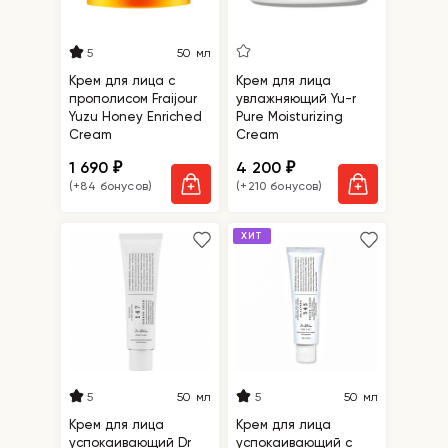
5
50 мл
Крем для лица с
Крем для лица
прополисом Fraijour
увлажняющий Yu-r
Yuzu Honey Enriched
Pure Moisturizing
Cream
Cream
1 690
4 200
₽
₽
(+84 бонусов)
(+210 бонусов)
ХИТ
5
5
50 мл
50 мл
Крем для лица
Крем для лица
успокаивающий Dr
успокаивающий с