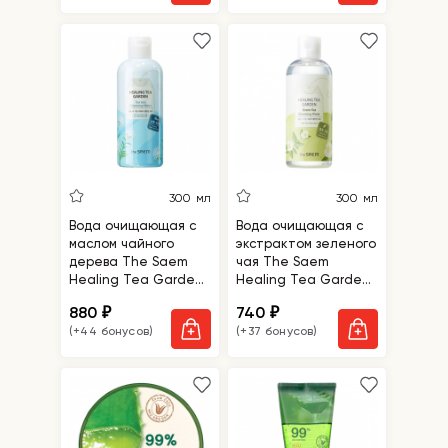
300 мл
300 мл
Вода очищающая с
Вода очищающая с
маслом чайного
экстрактом зеленого
дерева The Saem
чая The Saem
Healing Tea Garden
Healing Tea Garden
Tea Tree Cleansing
Green Tea Cleansing
880
740
₽
₽
Water
Water
(+44 бонусов)
(+37 бонусов)