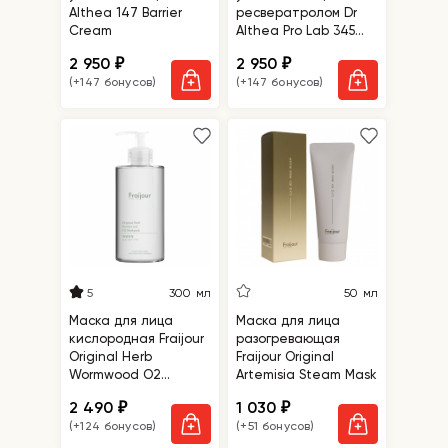
Althea 147 Barrier
ресвератролом Dr
Cream
Althea Pro Lab 345
Relief Cream
2 950
2 950
₽
₽
(+147 бонусов)
(+147 бонусов)
5
300 мл
50 мл
Маска для лица
Маска для лица
кислородная Fraijour
разогревающая
Original Herb
Fraijour Original
Wormwood O2
Artemisia Steam Mask
Maskpack
2 490
1 030
₽
₽
(+124 бонусов)
(+51 бонусов)