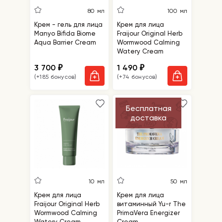
80 мл
100 мл
Крем - гель для лица
Крем для лица
Manyo Bifida Biome
Fraijour Original Herb
Aqua Barrier Cream
Wormwood Calming
Watery Cream
3 700
1 490
₽
₽
(+185 бонусов)
(+74 бонусов)
Бесплатная
доставка
10 мл
50 мл
Крем для лица
Крем для лица
Fraijour Original Herb
витаминный Yu-r The
Wormwood Calming
PrimaVera Energizer
Watery Cream,
Cream