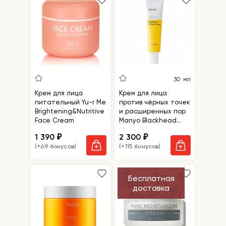
30 мл
Крем для лица
Крем для лица
питательный Yu-r Me
против чёрных точек
Brightening&Nutritive
и расширенных пор
Face Cream
Manyo Blackhead
And Pore Cream
1 390
2 300
₽
₽
(+69 бонусов)
(+115 бонусов)
Бесплатная
доставка