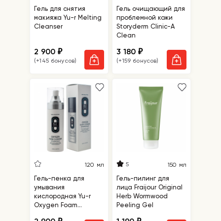
Гель для снятия
Гель очищающий для
макияжа Yu-r Melting
проблемной кожи
Cleanser
Storyderm Clinic-A
Clean
2 900
3 180
₽
₽
(+145 бонусов)
(+159 бонусов)
5
120 мл
150 мл
Гель-пенка для
Гель-пилинг для
умывания
лица Fraijour Original
кислородная Yu-r
Herb Wormwood
Oxygen Foam
Peeling Gel
Cleanser