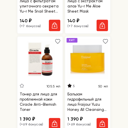
лица с фильтратом
лица с экстрактом
улиточного секрета
алоэ Yu-r Me Aloe
Yu-r Me Snail Sheet
Sheet Mask
Mask
140
140
₽
₽
(+7 бонусов)
(+7 бонусов)
ХИТ
5
105.5 мл
50 мл
Тонер для лица для
Бальзам
проблемной кожи
гидрофильный для
Ciracle Anti-Blemish
лица Fraijour Yuzu
Toner
Honey All Cleansing
Balm
1 390
1 390
₽
₽
(+69 бонусов)
(+69 бонусов)