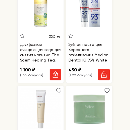
300 мл
Двухфазная
Зубная паста для
очищающая вода для
бережного
снятия макияжа The
отбеливания Median
Saem Healing Tea
Dental IQ 93% White
Garden Green Tea
1 100
450
₽
₽
Oil In Cleansing
(+55 бонусов)
(+22 бонусов)
Water