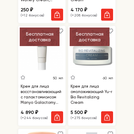
миниатюра
250
4 170
₽
₽
(+12 бонусов)
(+208 бонусов)
Бесплатная
Бесплатная
доставка
доставка
50 мл
60 мл
Крем для лица
Крем для лица
восстанавливающий
омолаживающий Yu-r
с галактомисисом
Bio Revitalizing
Manyo Galactomy
Cream
Essence Cream
4 890
5 500
₽
₽
(+244 бонусов)
(+275 бонусов)