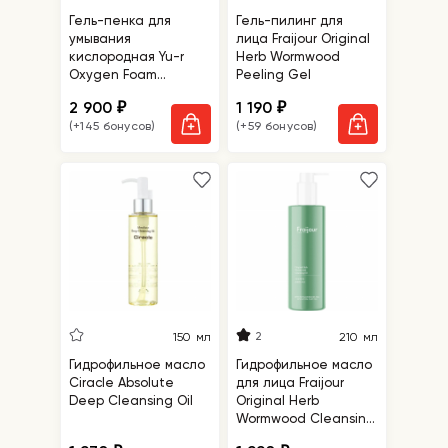
Гель-пенка для
Гель-пилинг для
умывания
лица Fraijour Original
кислородная Yu-r
Herb Wormwood
Oxygen Foam
Peeling Gel
Cleanser
2 900
1 190
₽
₽
(+145 бонусов)
(+59 бонусов)
2
150 мл
210 мл
Гидрофильное масло
Гидрофильное масло
Ciracle Absolute
для лица Fraijour
Deep Cleansing Oil
Original Herb
Wormwood Cleansing
Oil