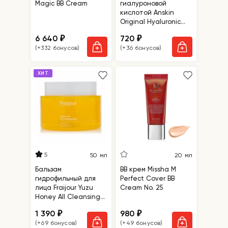
Magic BB Cream
гиалуроновой
кислотой Anskin
Original Hyaluronic
Modeling Mask Refill
6 640
720
₽
₽
(+332 бонусов)
(+36 бонусов)
ХИТ
5
50 мл
20 мл
Бальзам
ВВ крем Missha M
гидрофильный для
Perfect Cover BB
лица Fraijour Yuzu
Cream No. 25
Honey All Cleansing
Balm
1 390
980
₽
₽
(+69 бонусов)
(+49 бонусов)