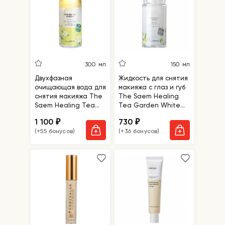
300 мл
150 мл
Двухфазная
Жидкость для снятия
очищающая вода для
макияжа с глаз и губ
снятия макияжа The
The Saem Healing
Saem Healing Tea
Tea Garden White
Garden Green Tea
Tea Lip & Eyes
1 100
730
₽
₽
Oil In Cleansing
Remover
(+55 бонусов)
(+36 бонусов)
Water