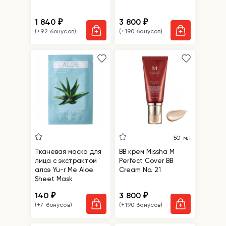
1 840
3 800
₽
₽
(+92 бонусов)
(+190 бонусов)
50 мл
Тканевая маска для
BB крем Missha M
лица с экстрактом
Perfect Cover BB
алоэ Yu-r Me Aloe
Cream No. 21
Sheet Mask
140
3 800
₽
₽
(+7 бонусов)
(+190 бонусов)