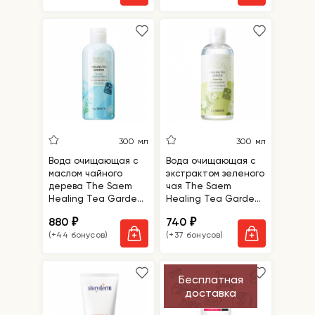
300 мл
300 мл
Вода очищающая с
Вода очищающая с
маслом чайного
экстрактом зеленого
дерева The Saem
чая The Saem
Healing Tea Garden
Healing Tea Garden
Tea Tree Cleansing
Green Tea Cleansing
880
740
₽
₽
Water
Water
(+44 бонусов)
(+37 бонусов)
Бесплатная
доставка