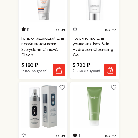
5
150 мл
150 мл
Гель очищающий для
Гель-пенка для
проблемной кожи
умывания Isov Skin
Storyderm Clinic-A
Hydration Cleansing
Clean
Gel
3 180
5 720
₽
₽
(+159 бонусов)
(+286 бонусов)
5
120 мл
150 мл