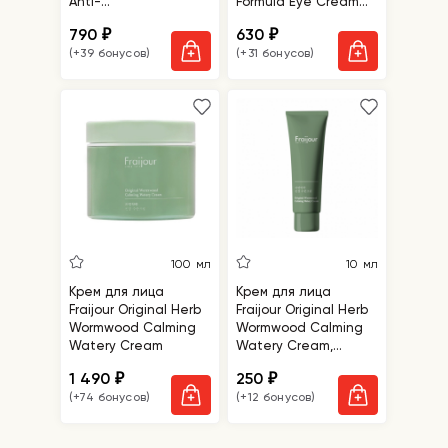
Anti-
Formula Eye Cream
aging&Brightening
Galactomyces
790
630
₽
₽
Eye Cream
(+39 бонусов)
(+31 бонусов)
100 мл
10 мл
Крем для лица
Крем для лица
Fraijour Original Herb
Fraijour Original Herb
Wormwood Calming
Wormwood Calming
Watery Cream
Watery Cream,
миниатюра
1 490
250
₽
₽
(+74 бонусов)
(+12 бонусов)