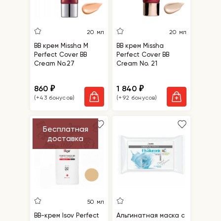
20 мл
20 мл
BB крем Missha M
BB крем Missha
Perfect Cover BB
Perfect Cover BB
Cream No.27
Cream No. 21
860
1 840
₽
₽
(+43 бонусов)
(+92 бонусов)
Бесплатная
доставка
50 мл
BB-крем Isov Perfect
Альгинатная маска с