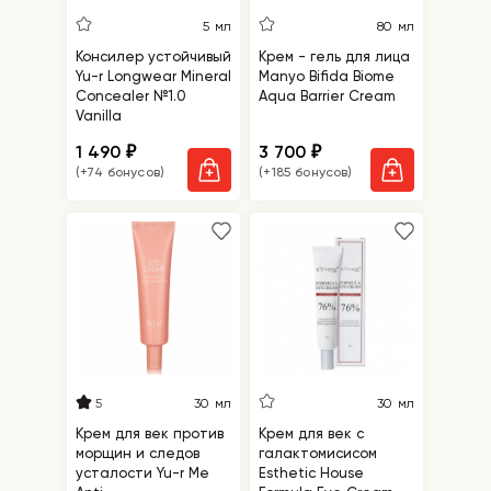
5 мл
80 мл
Консилер устойчивый
Крем - гель для лица
Yu-r Longwear Mineral
Manyo Bifida Biome
Concealer №1.0
Aqua Barrier Cream
Vanilla
1 490
3 700
₽
₽
(+74 бонусов)
(+185 бонусов)
5
30 мл
30 мл
Крем для век против
Крем для век с
морщин и следов
галактомисисом
усталости Yu-r Me
Esthetic House