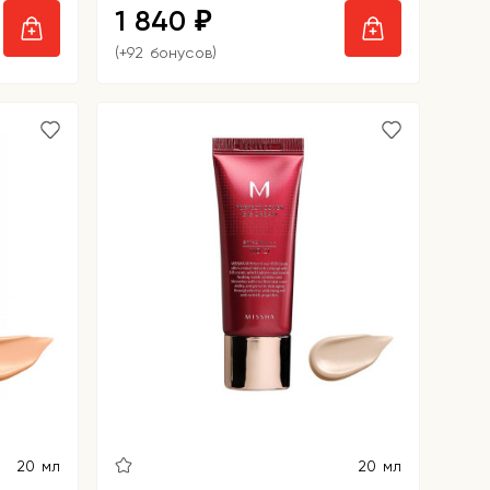
1 840
₽
(+92 бонусов)
20 мл
20 мл