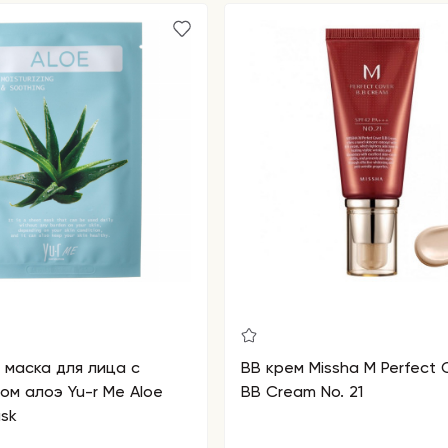
 маска для лица с
BB крем Missha M Perfect 
ом алоэ Yu-r Me Aloe
BB Cream No. 21
sk