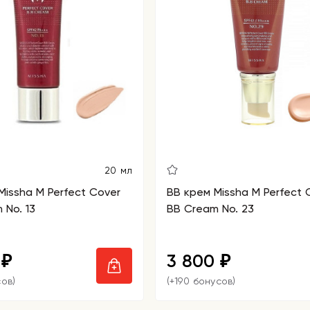
20 мл
Missha M Perfect Cover
BB крем Missha M Perfect 
 No. 13
BB Cream No. 23
0
3 800
₽
₽
сов)
(+190 бонусов)