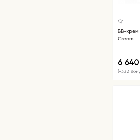
BB-крем 
Cream
6 64
(+332 бон