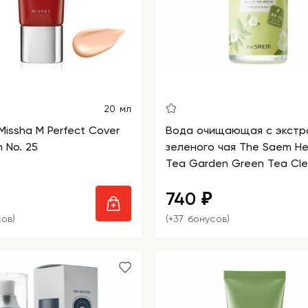
20 мл
Missha M Perfect Cover
Вода очищающая с экстр
 No. 25
зеленого чая The Saem He
Tea Garden Green Tea Cle
Water
740
₽
сов)
(+37 бонусов)