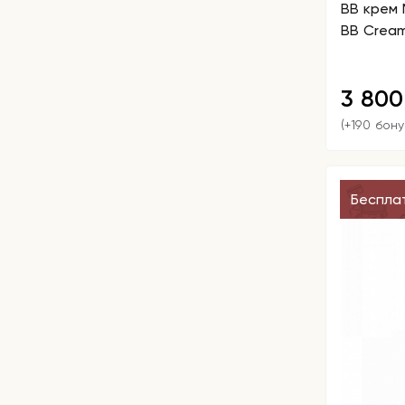
BB крем 
BB Cream
3 80
(+190 бону
Беспла