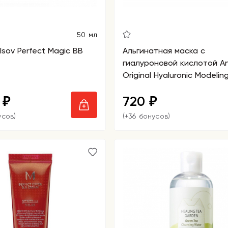
50 мл
Isov Perfect Magic BB
Альгинатная маска с
гиалуроновой кислотой An
Original Hyaluronic Modelin
Refill
0
720
₽
₽
усов)
(+36 бонусов)