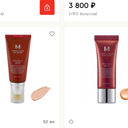
3 800
₽
в)
(+190 бонусов)
50 мл