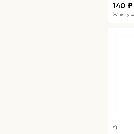
140
₽
(+7 бонусо