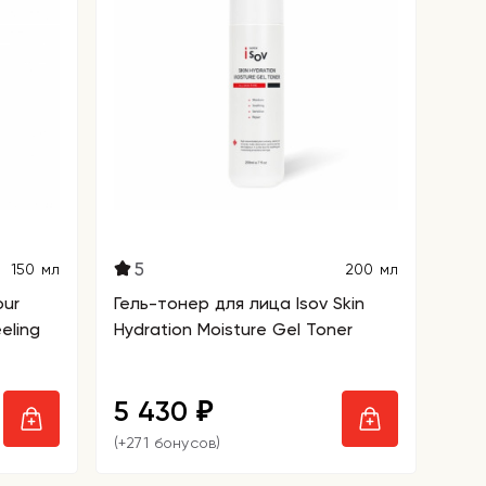
5
150 мл
200 мл
our
Гель-тонер для лица Isov Skin
eling
Hydration Moisture Gel Toner
5 430
₽
(+271 бонусов)