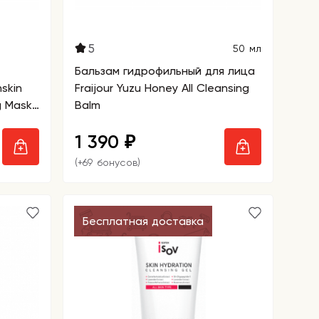
5
50 мл
Бальзам гидрофильный для лица
skin
Fraijour Yuzu Honey All Cleansing
g Mask
Balm
1 390
₽
(+69 бонусов)
Бесплатная доставка