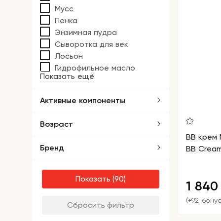
Мусс
Пенка
Энзимная пудра
Сыворотка для век
Лосьон
Гидрофильное масло
Показать ещё
Активные компоненты
Возраст
BB крем 
Бренд
BB Cream
Показать
1 84
(+92 бону
Сбросить фильтр