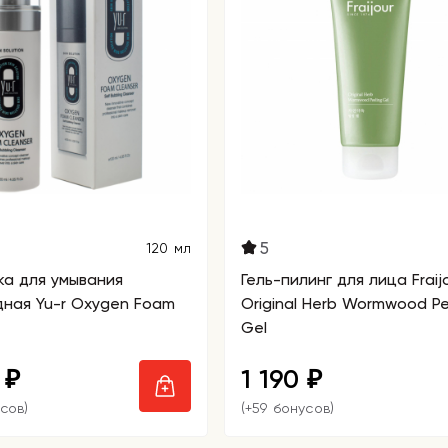
5
120 мл
ка для умывания
Гель-пилинг для лица Fraij
ная Yu-r Oxygen Foam
Original Herb Wormwood Pe
Gel
0
1 190
₽
₽
сов)
(+59 бонусов)