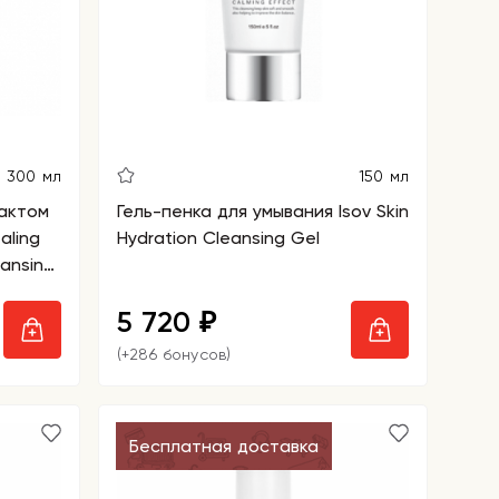
300 мл
150 мл
актом
Гель-пенка для умывания Isov Skin
aling
Hydration Cleansing Gel
ansing
5 720
₽
(+286 бонусов)
Бесплатная доставка