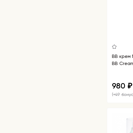
ВВ крем 
BB Cream
980
₽
(+49 бону