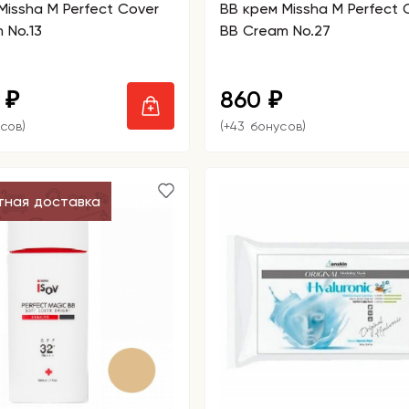
Missha M Perfect Cover
BB крем Missha M Perfect 
 No.13
BB Cream No.27
0
860
₽
₽
сов)
(+43 бонусов)
тная доставка