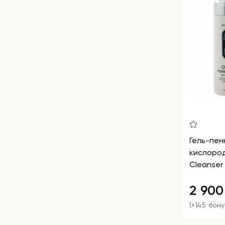
Гель-пен
кислород
Cleanser
2 90
(+145 бону