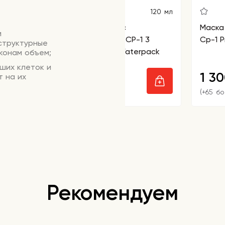
120 мл
Сыворотка для волос
Маска 
м
восстанавливающая CP-1 3
Cp-1 P
 структурные
Seconds Hair Fill-up Waterpack
конам объем;
ших клеток и
950
1 3
т на их
₽
(+47 бонусов)
(+65 б
ладку,
ь и борется с
овень
олнца и
леск.
пуня
Рекомендуем
е несколько
лой воды.