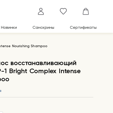
Новинки
Санскрины
Сертификаты
ntense Nourishing Shampoo
лос восстанавливающий
P-1 Bright Complex Intense
poo
в