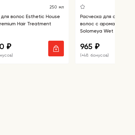
250 мл
для волос Esthetic House
Расческа для сухих и 
remium Hair Treatment
волос с ароматом клу
Solomeya Wet Detangle
Oval Strawberry
00
965
₽
₽
онусов)
(+48 бонусов)