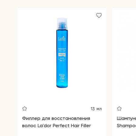
дополнительном питании, используйте кондицион
эссенцию или сыворотку из этой серии.
13 мл
Филлер для восстановления
Шампунь
волос La'dor Perfect Hair Filler
Shampoo