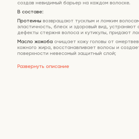
создав невидимый барьер на каждом волоске.
В составе:
Протеины
возвращают тусклым и ломким волоса
эластичность, блеск и здоровый вид, устраняют
дефекты стержня волоса и кутикулы, придают ло
Масло жожоба
очищает кожу головы от омертвев
кожного жира, восстанавливает волосы и создае
поверхности невесомый защитный слой;
Масло камелии
возвращают сияние, упрощает ук
Развернуть описание
защищает от ультрафиолета, устраняет ломкост
перхотью;
Кокосовое масло
поддерживает оптимальный ур
увлажненности и питает волосы, защищает от с
морской воды;
Бетаин
придает волосам ухоженный вид, силу и б
Способ применения:
Небольшое количество шам
распределите по влажным волосам. Помассируйт
минут, особое внимание уделяя корням. Смойте
образовавшуюся пенку большим количеством теп
Если ваши волосы повреждены или нуждаются в