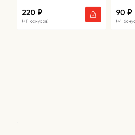
220
90
₽
₽
(+11 бонусов)
(+4 бону