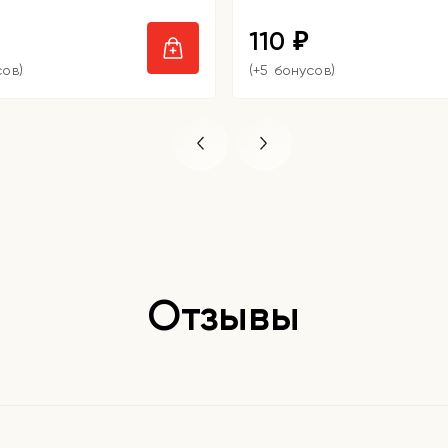
110
₽
сов)
(+5 бонусов)
Отзывы