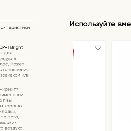
Используйте вме
рактеристики
CP-1 Bright
н для
цедур в
лос, может
сстановления
завивкой или
«жирнит»
рименении.
ат вы
сы хорошо
кладки,
ме того,
высоких
о воздуха,