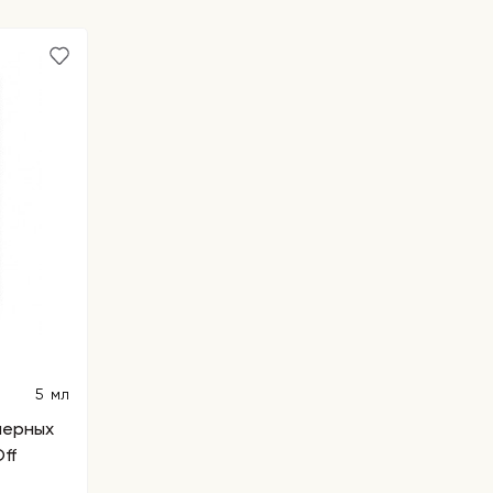
5 мл
черных
ff