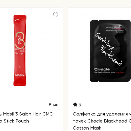
яет процесс
ов.
ивает кожу,
 повреждения.
азывает
ную и
 умерено
я
. Поверх
 оставьте на
роникнут
ее
крема. Через
5
8 мл
ей. Курс
 Masil 3 Salon Hair CMC
Салфетка для удаления 
 Stick Pouch
точек Ciracle Blackhead O
Cotton Mask