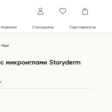
Новинки
Санскрины
Сертификаты
 Peel
 с микроиглами Storyderm
в