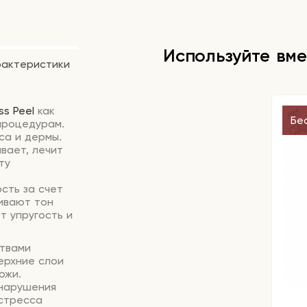
Используйте вме
рактеристики
ss Peel
как
Бе
процедурам.
са и дермы.
вает, лечит
ту
сть за счет
нивают тон
т упругость и
ствами
ерхние слои
ожи.
 нарушения
 стресса