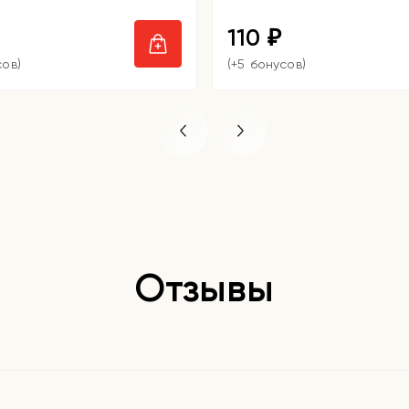
110
₽
сов)
(+5 бонусов)
Отзывы