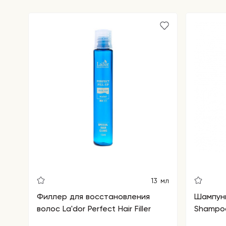
осветляет пигментные пятна и постакне, замедл
старения, повышает эластичность кожных покров
Аденозин
ускоряет выработку коллагена, разглаж
отлично выравнивает текстуру и тон, заживляет
Аденозин успешно борется с воспалениями и ок
оздоравливающее действие.
Способ применения:
на предварительно очищен
тонизированную кожу точечно нанесите пилинг и
распределите его по коже следуя массажным
линиям. Сделайте массаж по массажным линиям,
надавливая на кожу около 3 минут (рекомендуетс
стимулировать каждую массажную область 5 раз)
средства используйте любую альгинатную маску,
15 минут. Таким образом активные компоненты п
глубже в кожу и эффект от процедуры будет бол
выраженным. Завершите процедуру нанесением 
6-8 часов смойте средства теплой водой.
13 мл
Рекомендуется проводить процедуру 1 раз в 7 дн
Филлер для восстановления
Шампунь
рассчитан на 4 недели.
волос La'dor Perfect Hair Filler
Shampoo