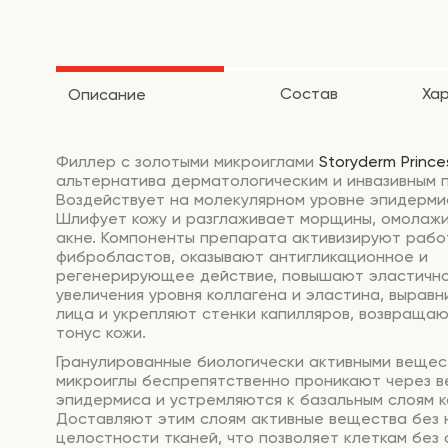
Состав
Ха
Описание
Филлер с золотыми микроиглами
Storyderm Prince
альтернатива дерматологическим и инвазивным 
Воздействует на молекулярном уровне эпидерми
Шлифует кожу и разглаживает морщины, омолажи
акне. Компоненты препарата активизируют рабо
фибробластов, оказывают антигликационное и
регенерирующее действие, повышают эластично
увеличения уровня коллагена и эластина, вырав
лица и укрепляют стенки капилляров, возвращаю
тонус кожи.
Гранулированные биологически активными веще
микроиглы беспрепятственно проникают через в
эпидермиса и устремляются к базальным слоям к
Доставляют этим слоям активные вещества без
целостности тканей, что позволяет клеткам без