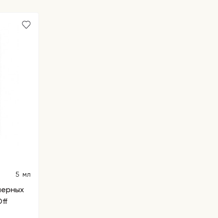
5 мл
черных
ff