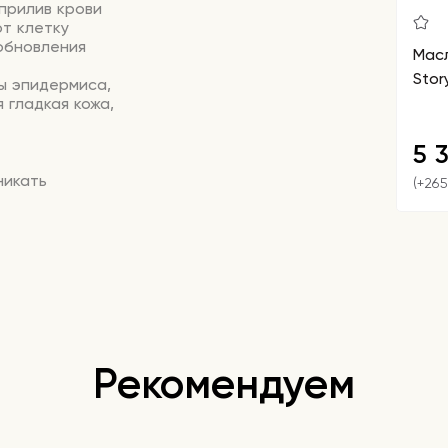
прилив крови
т клетку
обновления
Мас
Stor
ы эпидермиса,
 гладкая кожа,
5 
никать
(+26
изировать
цессе
ется её
ые заломы и
линга
ренажа.
ви,
дит
Рекомендуем
ю дермы,
ность.
я с акне,