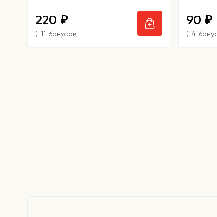
220
90
₽
₽
(+11 бонусов)
(+4 бону