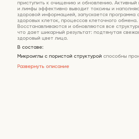
приступить к очищению и обновлению. Активный 
и лимфы эффективно выводит токсины и наполняю
здоровой информацией, запускается программа 
здоровых клеток, процессов клеточного обмена.
Восстанавливаются и обновляются все структур
что дает шикарный результат: подтянутая свежая
здоровый цвет лица.
В составе:
Микроиглы с пористой структурой
способны про
глубоко, вплоть до базального слоя кожи и актив
Развернуть описание
выработку коллагена и эластина в тканях. В про
обновления улучшается структура кожи, повыша
упругость и эластичность, разглаживаются кожн
уменьшается глубина морщин.
Чистое (99,9%) нанозолото
, входящее в состав пи
успокаивает кожу и оказывает действие лимфод
Улучшает метаболизм и ускоряет циркуляцию кро
стабилизирует состояние кожных покровов, выво
свободные радикалы и токсины.
Ниацинамид
восстанавливает барьерную функци
устраняет шелушения, раздражения и обезвожен
Улучшает цвет лица, снимает воспаления, боретс