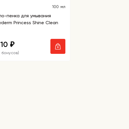
100 мл
ло-пенка для умывания
yderm Princess Shine Clean
310
₽
5 бонусов)