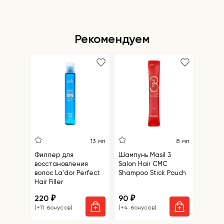
Рекомендуем
5
13 мл
8 мл
Филлер для
Шампунь Masil 3
Салфе
восстановления
Salon Hair CMC
удале
волос La'dor Perfect
Shampoo Stick Pouch
точек 
Hair Filler
Blackh
Mask
220
90
110
₽
₽
₽
(+11 бонусов)
(+4 бонусов)
(+5 бо