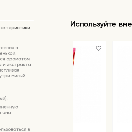
Используйте вме
рактеристики
ужения в
енькой,
тся ароматом
а и экстракта
астливая
утри милый
ый).
лненную
а она
льзоваться в