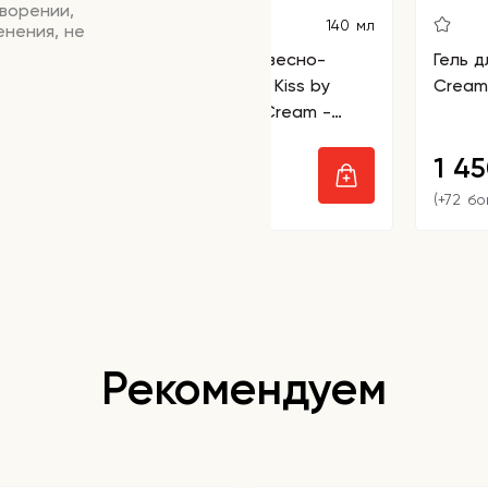
творении,
140 мл
енения, не
Крем для тела с древесно-
Гель д
мускусным ароматом Kiss by
Creamy
Rosemine Fragrance Cream -
Glamour Sensuality
1 190
1 4
₽
(+59 бонусов)
(+72 бо
Рекомендуем