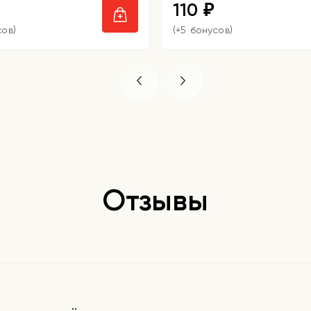
110
₽
сов)
(+5 бонусов)
Отзывы