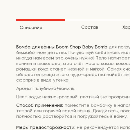
Состав
Ха
Описание
Бомба для ванны
Boom Shop Baby Bomb
для погр
беззаботное детство. Почувствуй себя вновь мал
иногда нам всем это очень нужно! Тело напитае
ванили и шоколада, а за счёт масла какао, кокос
ромашки кожа станет нежной и мягкой. Самая сч
обладательница этого чудо-средства найдёт вн
сюрприз в виде утёнка.
Аромат: клубника+ваниль.
Цвет воды: нежно-розовый, плотный (не прозрачн
Способ применения:
поместите бомбочку в напо
теплой или горячей водой ванну. Дождитесь, пок
полностью растворится и погружайтесь в ванну.
Меры предосторожности:
не рекомендуется испо