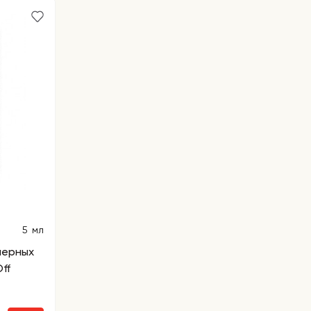
5 мл
черных
ff