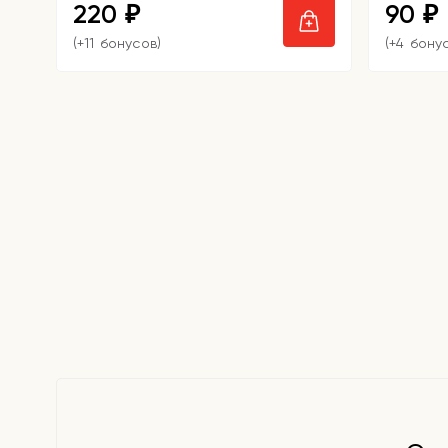
220
90
₽
₽
(+11 бонусов)
(+4 бону