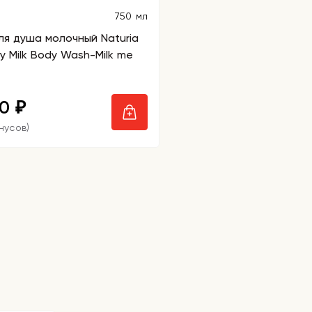
750 мл
ля душа молочный Naturia
 Milk Body Wash-Milk me
50
₽
нусов)