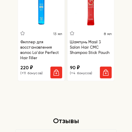
5
13 мл
8 мл
Филлер для
Шампунь Masil 3
Салфе
восстановления
Salon Hair CMC
удале
волос La'dor Perfect
Shampoo Stick Pouch
точек 
Hair Filler
Blackh
Mask
220
90
110
₽
₽
₽
(+11 бонусов)
(+4 бонусов)
(+5 бо
Отзывы