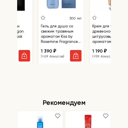
300 мл
140
нг-носочки
Гель для душа со
Крем для тела с
ol Dragon
свежим травяным
древесно-
Peeling Mask
ароматом Kiss by
цитрусовым
Rosemine Fragrance
ароматом Kiss by
Oil Wash Oh, Fresh
Rosemine Fragranc
1 390
1 190
₽
₽
₽
Herb Garden
Cream - Glamour
бонусов)
(+69 бонусов)
(+59 бонусов)
Mellow
Рекомендуем