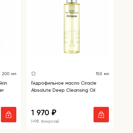
200 мл
150 мл
Skin
Гидрофильное масло Ciracle
er
Absolute Deep Cleansing Oil
1 970
₽
(+98 бонусов)