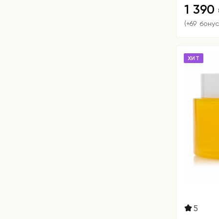
1 390
(+69 бонус
ХИТ
5