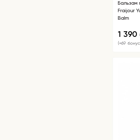
Бальзам 
Fraijour Yuzu Honey All Cleansing
Balm
1 390
(+69 бонус