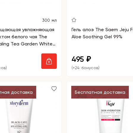
300 мл
ищающая увлажняющая
Гель алоэ The Saem Jeju F
ктом белого чая The
Aloe Soothing Gel 99%
ling Tea Garden White
nsing Water
495
₽
сов)
(+24 бонусов)
тная доставка
Бесплатная доставка