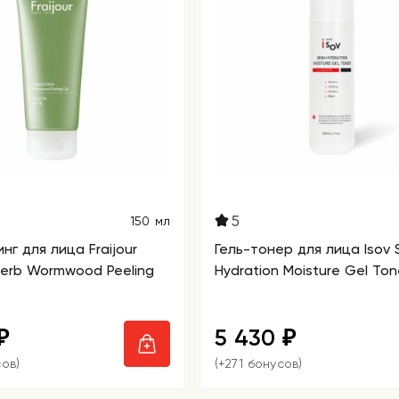
5
150 мл
нг для лица Fraijour
Гель-тонер для лица Isov 
 Herb Wormwood Peeling
Hydration Moisture Gel Ton
5 430
₽
₽
сов)
(+271 бонусов)