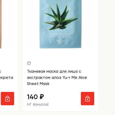
с
Тканевая маска для лица с
екрета
экстрактом алоэ Yu-r Me Aloe
Sheet Mask
140
₽
(+7 бонусов)