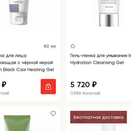
80 мл
ка для лица
Гель-пенка для умывания Is
вающая с чёрной икрой
Hydration Cleansing Gel
m Black Cavi Heating Gel
0
5 720
₽
₽
усов)
(+286 бонусов)
Бесплатная доставка