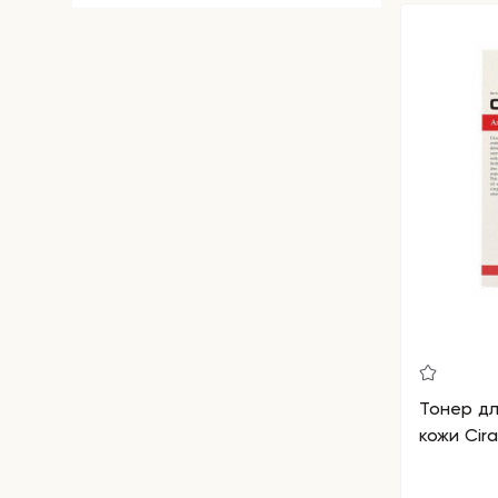
Тонер дл
кожи Cira