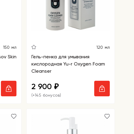
150 мл
120 мл
ov Skin
Гель-пенка для умывания
кислородная Yu-r Oxygen Foam
Cleanser
2 900
₽
(+145 бонусов)