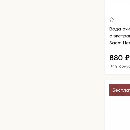
Вода оч
с экстра
Saem Hea
Tea Clea
880
₽
(+44 бону
Беспла