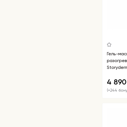
Гель-мас
разогре
Storyder
4 89
(+244 бон