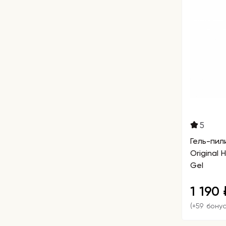
5
Гель-пили
Original
Gel
1 190
(+59 бону