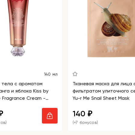
140 мл
 тела с ароматом
Тканевая маска для лица 
анга и яблока Kiss by
фильтратом улиточного с
 Fragrance Cream -
Yu-r Me Snail Sheet Mask
Dazzling
140
₽
₽
сов)
(+7 бонусов)