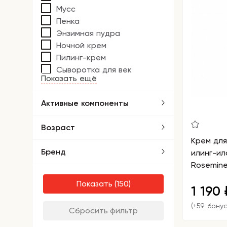
Мусс
Пенка
Энзимная пудра
Ночной крем
Пилинг-крем
Сыворотка для век
Показать ещё
Активные компоненты
Возраст
Крем для
Бренд
илинг-ил
Rosemine
Glamour 
Показать
1 190
(+59 бону
Сбросить фильтр