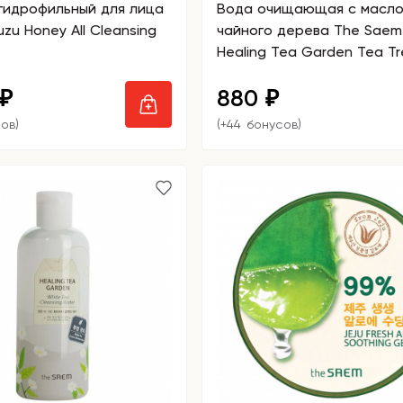
гидрофильный для лица
Вода очищающая с масл
чайного дерева The Saem
Healing Tea Garden Tea T
Cleansing Water
880
₽
₽
ов)
(+44 бонусов)