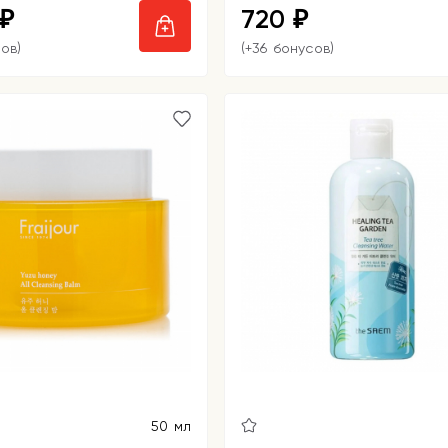
720
₽
₽
ов)
(+36 бонусов)
50 мл